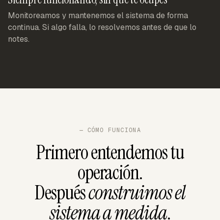
Monitoreamos y mantenemos el sistema de forma
continua. Si algo falla, lo resolvemos antes de que lo
notes.
— CÓMO FUNCIONA
Primero entendemos tu
operación.
Después
construimos el
sistema a medida
.