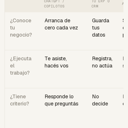
CHATGPT /
TU ERP O
AU
COPILOTOS
CRM
¿Conoce
Arranca de
Guarda
So
tu
cero cada vez
tus
q
negocio?
datos
pr
¿Ejecuta
Te asiste,
Registra,
M
el
hacés vos
no actúa
si
trabajo?
¿Tiene
Responde lo
No
Re
criterio?
que preguntás
decide
qu