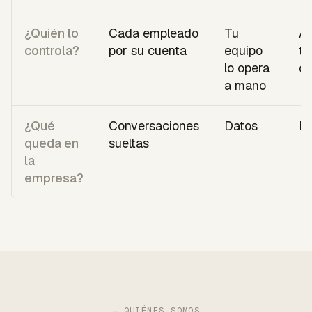
¿Quién lo
Cada empleado
Tu
Al
controla?
por su cuenta
equipo
té
lo opera
cu
a mano
¿Qué
Conversaciones
Datos
Fl
queda en
sueltas
la
empresa?
— QUIÉNES SOMOS