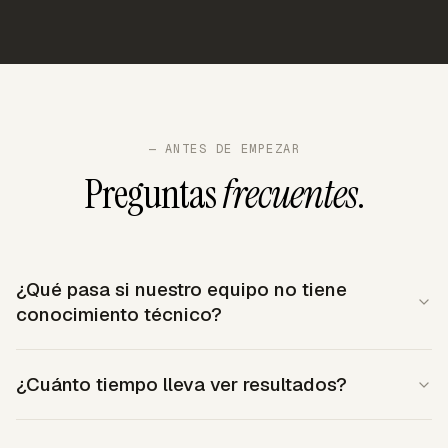
— ANTES DE EMPEZAR
Preguntas
frecuentes
.
¿Qué pasa si nuestro equipo no tiene
conocimiento técnico?
No hace falta. Con el modelo Done For You, Novo
¿Cuánto tiempo lleva ver resultados?
OS construye e implementa todo — tu equipo solo
aprende a usar el tablero para aprobar acciones y
El Diagnóstico (semanas 1–4) ya genera valor: al