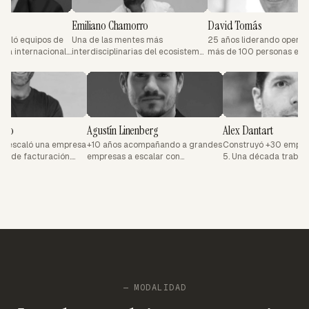
Emiliano Chamorro
David Tomás
uipos de
Una de las mentes más
25 años liderando operaciones d
rnacional.
interdisciplinarias del ecosistema
más de 100 personas en
vendidas.
hispanohablante. Combina
tecnología. Autor de libros best
derecho, finanzas y
seller.
JM
AL
emprendimiento serial.
njo Mostazo
Agustín Linenberg
Alex Dantart
niero que escaló una empresa
+10 años acompañando a grandes
Construyó +3
00M+ USD de facturación.
empresas a escalar con
5. Una década
rsor en casi 200 negocios.
tecnología. Referente en
Inteligencia Art
productos digitales en
Latinoamérica.
— MODALIDAD